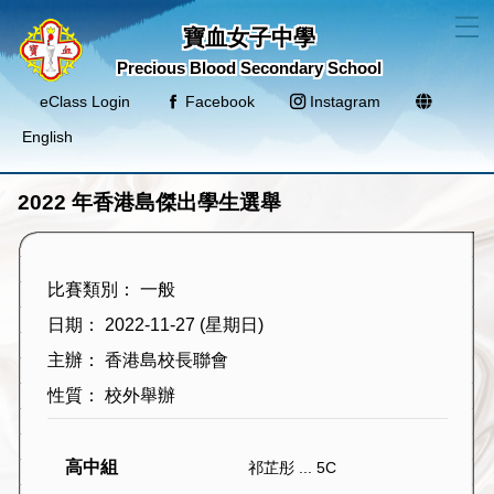
T
寶血女子中學
Precious Blood Secondary School
eClass Login
Facebook
Instagram
English
2022 年香港島傑出學生選舉
比賽類別： 一般
日期： 2022-11-27 (星期日)
主辦： 香港島校長聯會
性質： 校外舉辦
高中組
祁芷彤 ... 5C