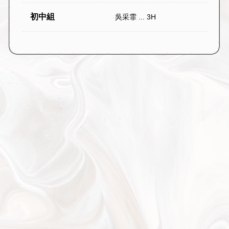
初中組
吳采霏 ... 3H