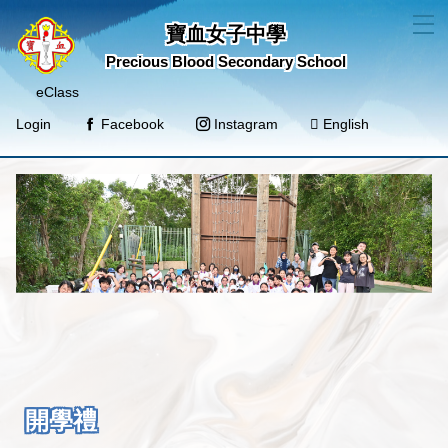
T
寶血女子中學
Precious Blood Secondary School
eClass
Login
Facebook
Instagram
English
開學禮