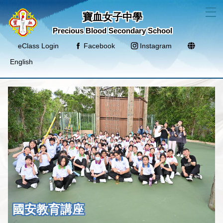
T
寶血女子中學
Precious Blood Secondary School
eClass Login
Facebook
Instagram
English
國安教育講座