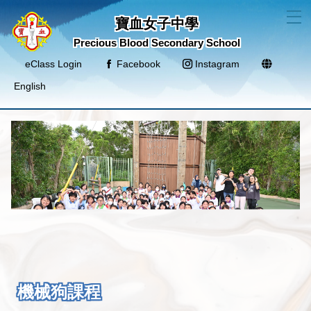
T
寶血女子中學
Precious Blood Secondary School
eClass Login
Facebook
Instagram
English
機械狗課程