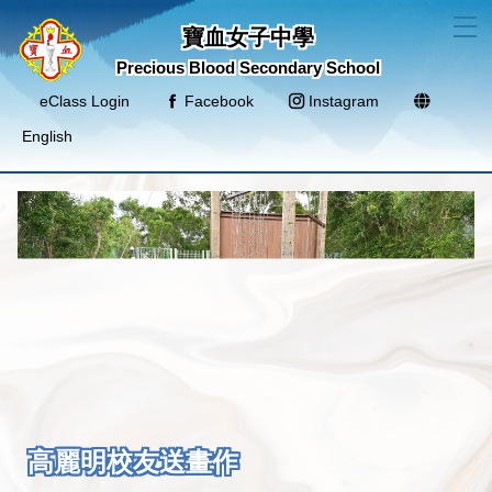
T
寶血女子中學
Precious Blood Secondary School
eClass Login
Facebook
Instagram
English
高麗明校友送畫作