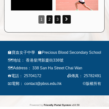
1
2
3
🏫寶血女子中學
🏫Precious Blood Secondary School
🗺️地址：
香港柴灣新廈街338號
🗺️Address：
338 San Ha Street Chai Wan
☎️電話：
25704172
📠傳真：
25782491
📧電郵：
contact@pbss.edu.hk
©版權所有
Powered by
Friendly Portal System
v
10.59