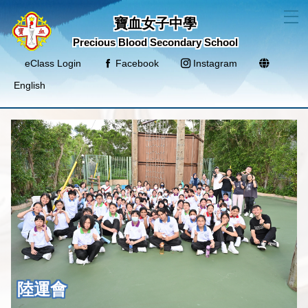
T
寶血女子中學
Precious Blood Secondary School
eClass Login
Facebook
Instagram
English
陸運會