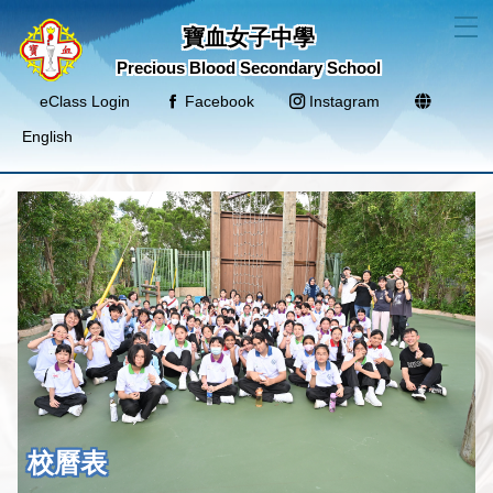
T
寶血女子中學
Precious Blood Secondary School
eClass Login
Facebook
Instagram
English
校曆表